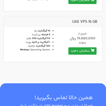
سفارش دهید
UAE VPS 16 GB
16 گیگابایت
رم
شروع از
6 هسته
پردازنده
19,880,000 ریال
50 گیگابایت SSD
هارد
1 گیگابیت بر ثانیه
پورت
ماهانه
100 گیگابایت
ترافیک
Windows
Operating System
سفارش دهید
همین حالا تماس بگیرید!
همکاران ما در تیم VPS Market پاسخ‌گوی شما