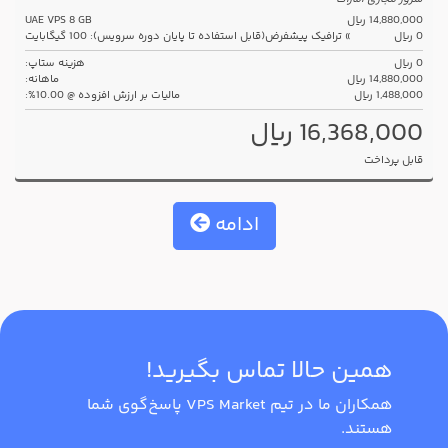
14,880,000 ریال
UAE VPS 8 GB
0 ریال
» ترافیک پیشفرض(قابل استفاده تا پایان دوره سرویس): 100 گیگابایت
0 ریال
هزینه ستاپ:
14,880,000 ریال
ماهانه:
1,488,000 ریال
مالیات بر ارزش افزوده @ 10.00%:
16,368,000 ریال
قابل پرداخت
ادامه
همین حالا تماس بگیرید!
همکاران ما در تیم VPS Market پاسخ‌گوی شما
هستند.