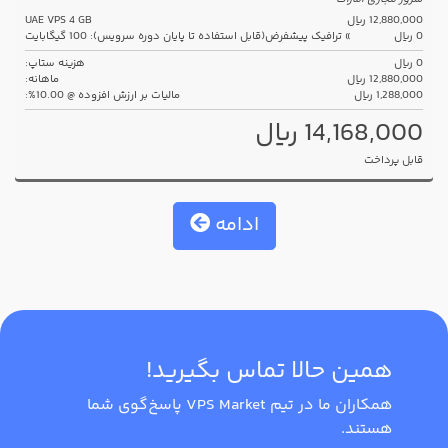
12,880,000 ریال
UAE VPS 4 GB
0 ریال
» ترافیک پیشفرض(قابل استفاده تا پایان دوره سرویس): 100 گیگابایت
0 ریال
هزینه ستاپ:
12,880,000 ریال
ماهانه:
1,288,000 ریال
مالیات بر ارزش افزوده @ 10.00%:
14,168,000 ریال
قابل پرداخت
ادامه
همین حالا تماس بگیرید!
همکاران ما در تیم VPS Market پاسخ‌گوی شما
هستند.