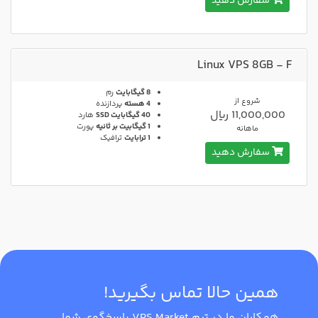
سفارش دهید
Linux VPS 8GB - F
8 گیگابایت
رم
شروع از
4 هسته
پردازنده
11,000,000 ریال
40 گیگابایت SSD
هارد
1 گیگابیت بر ثانیه
پورت
ماهانه
1 ترابایت
ترافیک
سفارش دهید
همین حالا تماس بگیرید!
همکاران ما در تیم VPS Market پاسخ‌گوی شما